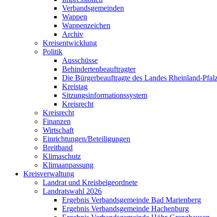
Verbandsgemeinden
Wappen
Wappenzeichen
Archiv
Kreisentwicklung
Politik
Ausschüsse
Behindertenbeauftragter
Die Bürgerbeauftragte des Landes Rheinland-Pfalz
Kreistag
Sitzungsinformationssystem
Kreisrecht
Kreisrecht
Finanzen
Wirtschaft
Einrichtungen/Beteiligungen
Breitband
Klimaschutz
Klimaanpassung
Kreisverwaltung
Landrat und Kreisbeigeordnete
Landratswahl 2026
Ergebnis Verbandsgemeinde Bad Marienberg
Ergebnis Verbandsgemeinde Hachenburg