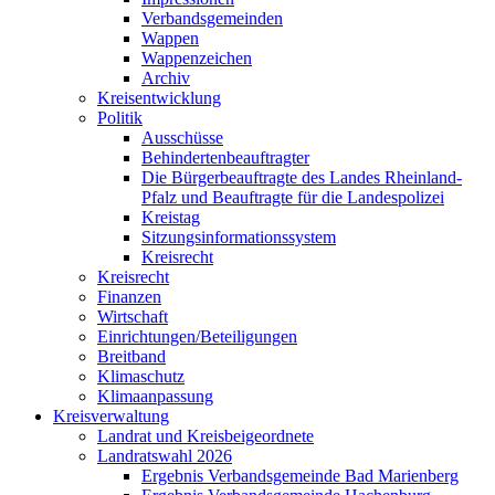
Verbandsgemeinden
Wappen
Wappenzeichen
Archiv
Kreisentwicklung
Politik
Ausschüsse
Behindertenbeauftragter
Die Bürgerbeauftragte des Landes Rheinland-
Pfalz und Beauftragte für die Landespolizei
Kreistag
Sitzungsinformationssystem
Kreisrecht
Kreisrecht
Finanzen
Wirtschaft
Einrichtungen/Beteiligungen
Breitband
Klimaschutz
Klimaanpassung
Kreisverwaltung
Landrat und Kreisbeigeordnete
Landratswahl 2026
Ergebnis Verbandsgemeinde Bad Marienberg