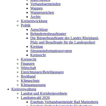
Verbandsgemeinden
Wappen
Wappenzeichen
Archiv
Kreisentwicklung
Politik
Ausschüsse
Behindertenbeauftragter
Die Bürgerbeauftragte des Landes Rheinland-
Pfalz und Beauftragte für die Landespolizei
Kreistag
Sitzungsinformationssystem
Kreisrecht
Kreisrecht
Finanzen
Wirtschaft
Einrichtungen/Beteiligungen
Breitband
Klimaschutz
Klimaanpassung
Kreisverwaltung
Landrat und Kreisbeigeordnete
Landratswahl 2026
Ergebnis Verbandsgemeinde Bad Marienberg