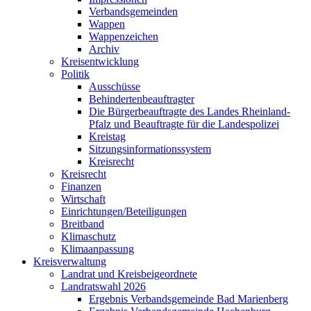
Verbandsgemeinden
Wappen
Wappenzeichen
Archiv
Kreisentwicklung
Politik
Ausschüsse
Behindertenbeauftragter
Die Bürgerbeauftragte des Landes Rheinland-
Pfalz und Beauftragte für die Landespolizei
Kreistag
Sitzungsinformationssystem
Kreisrecht
Kreisrecht
Finanzen
Wirtschaft
Einrichtungen/Beteiligungen
Breitband
Klimaschutz
Klimaanpassung
Kreisverwaltung
Landrat und Kreisbeigeordnete
Landratswahl 2026
Ergebnis Verbandsgemeinde Bad Marienberg