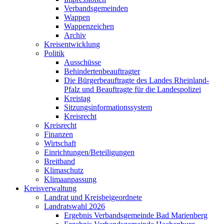
Verbandsgemeinden
Wappen
Wappenzeichen
Archiv
Kreisentwicklung
Politik
Ausschüsse
Behindertenbeauftragter
Die Bürgerbeauftragte des Landes Rheinland-
Pfalz und Beauftragte für die Landespolizei
Kreistag
Sitzungsinformationssystem
Kreisrecht
Kreisrecht
Finanzen
Wirtschaft
Einrichtungen/Beteiligungen
Breitband
Klimaschutz
Klimaanpassung
Kreisverwaltung
Landrat und Kreisbeigeordnete
Landratswahl 2026
Ergebnis Verbandsgemeinde Bad Marienberg