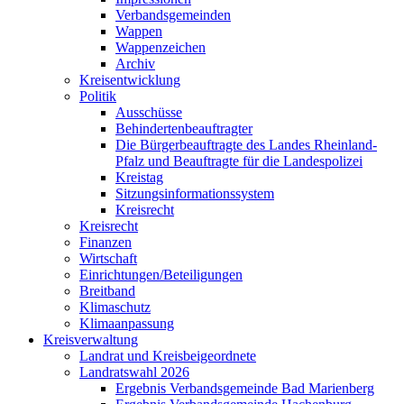
Verbandsgemeinden
Wappen
Wappenzeichen
Archiv
Kreisentwicklung
Politik
Ausschüsse
Behindertenbeauftragter
Die Bürgerbeauftragte des Landes Rheinland-
Pfalz und Beauftragte für die Landespolizei
Kreistag
Sitzungsinformationssystem
Kreisrecht
Kreisrecht
Finanzen
Wirtschaft
Einrichtungen/Beteiligungen
Breitband
Klimaschutz
Klimaanpassung
Kreisverwaltung
Landrat und Kreisbeigeordnete
Landratswahl 2026
Ergebnis Verbandsgemeinde Bad Marienberg