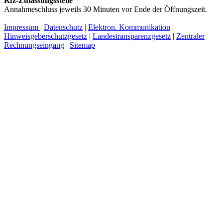
Kfz-Zulassungsstelle
Annahmeschluss jeweils 30 Minuten vor Ende der Öffnungszeit.
Impressum
|
Datenschutz
|
Elektron. Kommunikation
|
Hinweisgeberschutzgesetz
|
Landestransparenzgesetz
|
Zentraler
Rechnungseingang
|
Sitemap