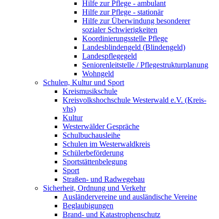
Hilfe zur Pflege - ambulant
Hilfe zur Pflege - stationär
Hilfe zur Überwindung besonderer
sozialer Schwierigkeiten
Koordinierungsstelle Pflege
Landesblindengeld (Blindengeld)
Landespflegegeld
Seniorenleitstelle / Pflegestrukturplanung
Wohngeld
Schulen, Kultur und Sport
Kreismusikschule
Kreisvolkshochschule Westerwald e.V. (Kreis-
vhs)
Kultur
Westerwälder Gespräche
Schulbuchausleihe
Schulen im Westerwaldkreis
Schülerbeförderung
Sportstättenbelegung
Sport
Straßen- und Radwegebau
Sicherheit, Ordnung und Verkehr
Ausländervereine und ausländische Vereine
Beglaubigungen
Brand- und Katastrophenschutz