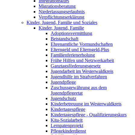
Integrationskurs
Migrationsberatung
Niederlassungserlaubnis
Verpflichtungserklärung
Kinder, Jugend, Familie und Soziales
Kinder, Jugend, Familie
Adoptionsvermittlung
Beistandschaft
Ehrenamtliche Vormundschaften
Elterngeld und Elterngeld-Plus
Familienferienerholung
Frühe Hilfen und Netzwerkarbeit
Ganztagsförderungsgesetz
Jugendarbeit im Westerwaldkreis
Jugendhilfe im Strafverfahren
Jugendpflege
Zuschussgewährung aus dem
Jugendpflegeetat
Jugendschutz
Kinderbetreuung im Westerwaldkreis
Kindertagespflege
Kindertagespflege - Qualifizierungskurs
Kita-Sozialarbeit
Lernpatenprojekt
Pflegekinderdienst