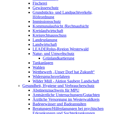
Fischerei
Gewässerschutz
Grundstücks- und Landpachtverkehr,
Höfeordnung
Immissionsschutz
Kommunalaufsicht /Rechtsaufsicht
Kreislaufwirtschaft
Kreisrechtsausschuss
Landesplanung
Landwirtschaft
LEADERplus-Region Westerwald
Natur- und Umweltschutz
Grünlandkartierung
Tankanlagen
Wahlen
Wettbewerb „Unser Dorf hat Zukunft“
Widerspruchsverfahren
Wilder Müll - Aktion Saubere Landschaft
Gesundheit, Hygiene und Verbraucherschutz
Abstinenznachweis für MPU
Amtsärztliche Untersuchungen/Gutachten
Ärztliche Versorgung im Westerwaldkreis
Badegewässer und Badeanstalten
Beratungen/Hilfeplanungen bei psychischen
Erkrankungen und Suchterkrankungen