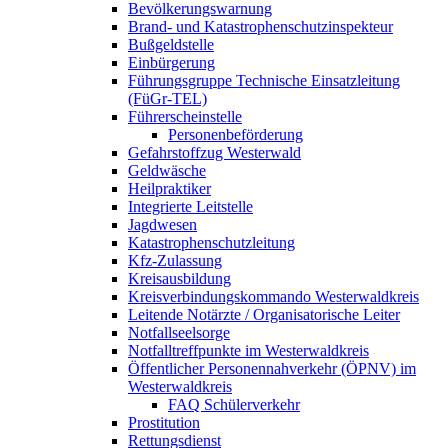
Bevölkerungswarnung
Brand- und Katastrophenschutzinspekteur
Bußgeldstelle
Einbürgerung
Führungsgruppe Technische Einsatzleitung
(FüGr-TEL)
Führerscheinstelle
Personenbeförderung
Gefahrstoffzug Westerwald
Geldwäsche
Heilpraktiker
Integrierte Leitstelle
Jagdwesen
Katastrophenschutzleitung
Kfz-Zulassung
Kreisausbildung
Kreisverbindungskommando Westerwaldkreis
Leitende Notärzte / Organisatorische Leiter
Notfallseelsorge
Notfalltreffpunkte im Westerwaldkreis
Öffentlicher Personennahverkehr (ÖPNV) im
Westerwaldkreis
FAQ Schülerverkehr
Prostitution
Rettungsdienst