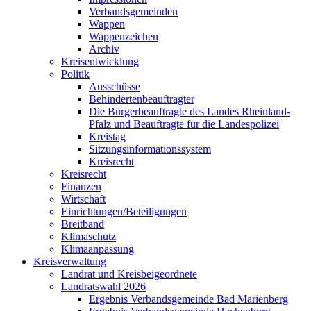
Verbandsgemeinden
Wappen
Wappenzeichen
Archiv
Kreisentwicklung
Politik
Ausschüsse
Behindertenbeauftragter
Die Bürgerbeauftragte des Landes Rheinland-
Pfalz und Beauftragte für die Landespolizei
Kreistag
Sitzungsinformationssystem
Kreisrecht
Kreisrecht
Finanzen
Wirtschaft
Einrichtungen/Beteiligungen
Breitband
Klimaschutz
Klimaanpassung
Kreisverwaltung
Landrat und Kreisbeigeordnete
Landratswahl 2026
Ergebnis Verbandsgemeinde Bad Marienberg