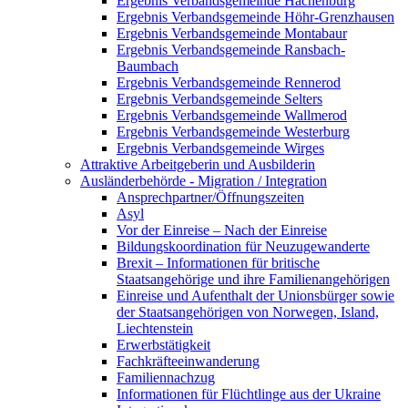
Ergebnis Verbandsgemeinde Hachenburg
Ergebnis Verbandsgemeinde Höhr-Grenzhausen
Ergebnis Verbandsgemeinde Montabaur
Ergebnis Verbandsgemeinde Ransbach-
Baumbach
Ergebnis Verbandsgemeinde Rennerod
Ergebnis Verbandsgemeinde Selters
Ergebnis Verbandsgemeinde Wallmerod
Ergebnis Verbandsgemeinde Westerburg
Ergebnis Verbandsgemeinde Wirges
Attraktive Arbeitgeberin und Ausbilderin
Ausländerbehörde - Migration / Integration
Ansprechpartner/Öffnungszeiten
Asyl
Vor der Einreise – Nach der Einreise
Bildungskoordination für Neuzugewanderte
Brexit – Informationen für britische
Staatsangehörige und ihre Familienangehörigen
Einreise und Aufenthalt der Unionsbürger sowie
der Staatsangehörigen von Norwegen, Island,
Liechtenstein
Erwerbstätigkeit
Fachkräfteeinwanderung
Familiennachzug
Informationen für Flüchtlinge aus der Ukraine