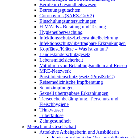
Berufe im Gesundheitswesen
Betreuungsgutachten
Coronavirus (SARS-CoV2)
Einschulungsuntersuchungen
HIV/Aids - Beratung und Testung
Hygieneüberwachung
Infektionsschutz-/Lebensmittelbelehrung
Infektionsschutz/übertragbare Erkrankungen
Kopfläuse/Krätze – Was ist zu tun?
Landeskinderschutzgesetz
Lebensmittelsicherheit
Mitführen von Betäubungsmitteln auf Reisen
MRE-Netzwerk
Prostituiertenschutzgesetz (ProstSchG)
Reisemedizinische Impfberatung
Schutzimpfungen
Sexuell übertragbare Erkrankungen
Tierseuchenbekämpfung, Tierschutz und
Fleischhygiene
Trinkwasser
Tuberkulose
Zahngesundheit
Mensch und Gesellschaft
Attraktive Arbeitgeberin und Ausbilderin
Kreisverwaltung des Westerwaldkreises als