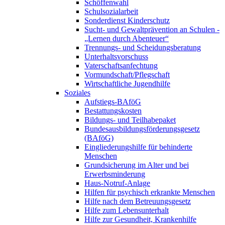
Schöffenwahl
Schulsozialarbeit
Sonderdienst Kinderschutz
Sucht- und Gewaltprävention an Schulen -
„Lernen durch Abenteuer“
Trennungs- und Scheidungsberatung
Unterhaltsvorschuss
Vaterschaftsanfechtung
Vormundschaft/Pflegschaft
Wirtschaftliche Jugendhilfe
Soziales
Aufstiegs-BAföG
Bestattungskosten
Bildungs- und Teilhabepaket
Bundesausbildungsförderungsgesetz
(BAföG)
Eingliederungshilfe für behinderte
Menschen
Grundsicherung im Alter und bei
Erwerbsminderung
Haus-Notruf-Anlage
Hilfen für psychisch erkrankte Menschen
Hilfe nach dem Betreuungsgesetz
Hilfe zum Lebensunterhalt
Hilfe zur Gesundheit, Krankenhilfe