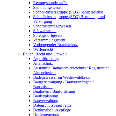
Rettungshundestaffel
Sammlungswesen
Schnelleinsatzgruppe (SEG) Sanitätsdienst
Schnelleinsatzgruppe (SEG) Betreuung und
Versorgung
Schornsteinfegerwesen
Schwarzarbeit
Sprengstoffgesetz
Versammlungsrecht
Vorbeugender Brandschutz
Waffenrecht
Bauen, Recht und Umwelt
Agrarförderung
Artenschutz
Auskünfte Baulastenverzeichnis / Registratur /
Akteneinsicht
Badegewässer im Westerwaldkreis
Baugenehmigung / Bauvoranfragen /
Bauaufsicht
Baulasten / Bauförderung
Bauleitplanung
Bauverwaltung
Datenschutzbeauftragte
Denkmalschutz-/pflege
Dorferneuerung