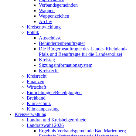
Verbandsgemeinden
Wappen
Wappenzeichen
Archiv
Kreisentwicklung
Politik
Ausschüsse
Behindertenbeauftragter
Die Bürgerbeauftragte des Landes Rheinland-
Pfalz und Beauftragte für die Landespolizei
Kreistag
Sitzungsinformationssystem
Kreisrecht
Kreisrecht
Finanzen
Wirtschaft
Einrichtungen/Beteiligungen
Breitband
Klimaschutz
Klimaanpassung
Kreisverwaltung
Landrat und Kreisbeigeordnete
Landratswahl 2026
Ergebnis Verbandsgemeinde Bad Marienberg