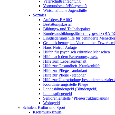
Vaterschaftsanfechtung
Vormundschaft/Pflegschaft
Wirtschaftliche Jugendhilfe
Soziales
Aufstiegs-BAföG
Bestattungskosten
Bildungs- und Teilhabepaket
Bundesausbildungsförderungsgesetz (BAfö
Eingliederungshilfe für behinderte Mensche
Grundsicherung im Alter und bei Erwerbsm
Haus-Notruf-Anlage
Hilfen für psychisch erkrankte Menschen
Hilfe nach dem Betreuungsgesetz
Hilfe zum Lebensunterhalt
Hilfe zur Gesundheit, Krankenhilfe
Hilfe zur Pflege - ambulant
Hilfe zur Pflege - stationär
Hilfe zur Überwindung besonderer sozialer 
Koordinierungsstelle Pflege
Landesblindengeld (Blindengeld)
Landespflegegeld
Seniorenleitstelle / Pflegestrukturplanung
Wohngeld
Schulen, Kultur und Sport
Kreismusikschule