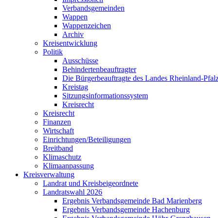
Verbandsgemeinden
Wappen
Wappenzeichen
Archiv
Kreisentwicklung
Politik
Ausschüsse
Behindertenbeauftragter
Die Bürgerbeauftragte des Landes Rheinland-Pfalz
Kreistag
Sitzungsinformationssystem
Kreisrecht
Kreisrecht
Finanzen
Wirtschaft
Einrichtungen/Beteiligungen
Breitband
Klimaschutz
Klimaanpassung
Kreisverwaltung
Landrat und Kreisbeigeordnete
Landratswahl 2026
Ergebnis Verbandsgemeinde Bad Marienberg
Ergebnis Verbandsgemeinde Hachenburg