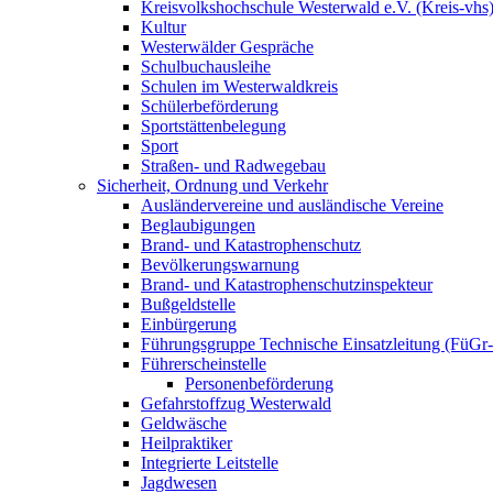
Kreisvolkshochschule Westerwald e.V. (Kreis-vhs
Kultur
Westerwälder Gespräche
Schulbuchausleihe
Schulen im Westerwaldkreis
Schülerbeförderung
Sportstättenbelegung
Sport
Straßen- und Radwegebau
Sicherheit, Ordnung und Verkehr
Ausländervereine und ausländische Vereine
Beglaubigungen
Brand- und Katastrophenschutz
Bevölkerungswarnung
Brand- und Katastrophenschutzinspekteur
Bußgeldstelle
Einbürgerung
Führungsgruppe Technische Einsatzleitung (FüG
Führerscheinstelle
Personenbeförderung
Gefahrstoffzug Westerwald
Geldwäsche
Heilpraktiker
Integrierte Leitstelle
Jagdwesen