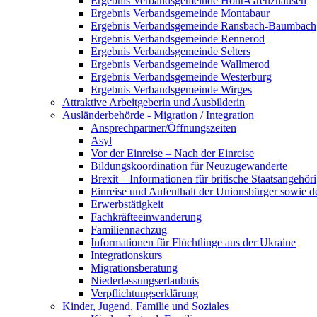
Ergebnis Verbandsgemeinde Höhr-Grenzhausen
Ergebnis Verbandsgemeinde Montabaur
Ergebnis Verbandsgemeinde Ransbach-Baumbach
Ergebnis Verbandsgemeinde Rennerod
Ergebnis Verbandsgemeinde Selters
Ergebnis Verbandsgemeinde Wallmerod
Ergebnis Verbandsgemeinde Westerburg
Ergebnis Verbandsgemeinde Wirges
Attraktive Arbeitgeberin und Ausbilderin
Ausländerbehörde - Migration / Integration
Ansprechpartner/Öffnungszeiten
Asyl
Vor der Einreise – Nach der Einreise
Bildungskoordination für Neuzugewanderte
Brexit – Informationen für britische Staatsangehö
Einreise und Aufenthalt der Unionsbürger sowie d
Erwerbstätigkeit
Fachkräfteeinwanderung
Familiennachzug
Informationen für Flüchtlinge aus der Ukraine
Integrationskurs
Migrationsberatung
Niederlassungserlaubnis
Verpflichtungserklärung
Kinder, Jugend, Familie und Soziales