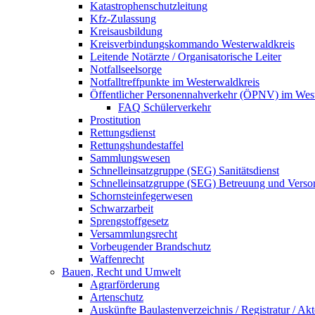
Katastrophenschutzleitung
Kfz-Zulassung
Kreisausbildung
Kreisverbindungskommando Westerwaldkreis
Leitende Notärzte / Organisatorische Leiter
Notfallseelsorge
Notfalltreffpunkte im Westerwaldkreis
Öffentlicher Personennahverkehr (ÖPNV) im West
FAQ Schülerverkehr
Prostitution
Rettungsdienst
Rettungshundestaffel
Sammlungswesen
Schnelleinsatzgruppe (SEG) Sanitätsdienst
Schnelleinsatzgruppe (SEG) Betreuung und Verso
Schornsteinfegerwesen
Schwarzarbeit
Sprengstoffgesetz
Versammlungsrecht
Vorbeugender Brandschutz
Waffenrecht
Bauen, Recht und Umwelt
Agrarförderung
Artenschutz
Auskünfte Baulastenverzeichnis / Registratur / Akt