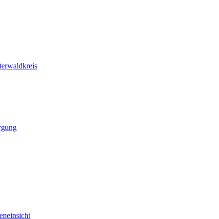
erwaldkreis
rgung
eneinsicht