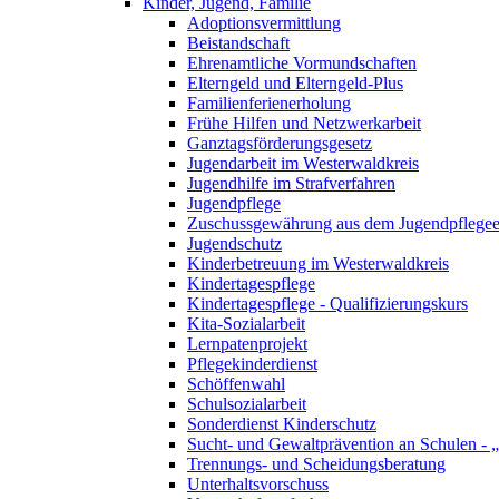
Kinder, Jugend, Familie
Adoptionsvermittlung
Beistandschaft
Ehrenamtliche Vormundschaften
Elterngeld und Elterngeld-Plus
Familienferienerholung
Frühe Hilfen und Netzwerkarbeit
Ganztagsförderungsgesetz
Jugendarbeit im Westerwaldkreis
Jugendhilfe im Strafverfahren
Jugendpflege
Zuschussgewährung aus dem Jugendpflegee
Jugendschutz
Kinderbetreuung im Westerwaldkreis
Kindertagespflege
Kindertagespflege - Qualifizierungskurs
Kita-Sozialarbeit
Lernpatenprojekt
Pflegekinderdienst
Schöffenwahl
Schulsozialarbeit
Sonderdienst Kinderschutz
Sucht- und Gewaltprävention an Schulen - 
Trennungs- und Scheidungsberatung
Unterhaltsvorschuss