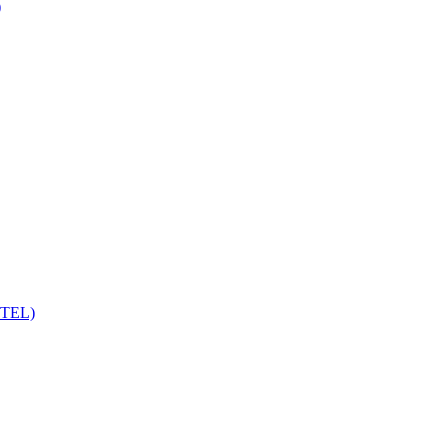
)
r-TEL)