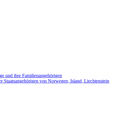
rige und ihre Familienangehörigen
er Staatsangehörigen von Norwegen, Island, Liechtenstein