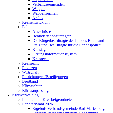
Verbandsgemeinden
Wappen
Wappenzeichen
Archiv
Kreisentwicklung
Politik
Ausschüsse
Behindertenbeauftragter
Die Bürgerbeauftragte des Landes Rheinland-
Pfalz und Beauftragte für die Landespolizei
Kreistag
Sitzungsinformationssystem
Kreisrecht
Kreisrecht
Finanzen
Wirtschaft
Einrichtungen/Beteiligungen
Breitband
Klimaschutz
Klimaanpassung
Kreisverwaltung
Landrat und Kreisbeigeordnete
Landratswahl 2026
Ergebnis Verbandsgemeinde Bad Marienberg