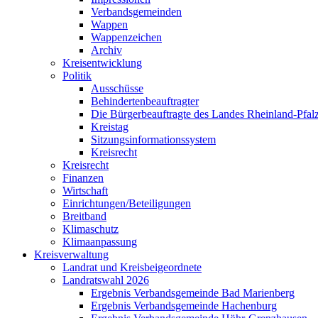
Verbandsgemeinden
Wappen
Wappenzeichen
Archiv
Kreisentwicklung
Politik
Ausschüsse
Behindertenbeauftragter
Die Bürgerbeauftragte des Landes Rheinland-Pfalz
Kreistag
Sitzungsinformationssystem
Kreisrecht
Kreisrecht
Finanzen
Wirtschaft
Einrichtungen/Beteiligungen
Breitband
Klimaschutz
Klimaanpassung
Kreisverwaltung
Landrat und Kreisbeigeordnete
Landratswahl 2026
Ergebnis Verbandsgemeinde Bad Marienberg
Ergebnis Verbandsgemeinde Hachenburg