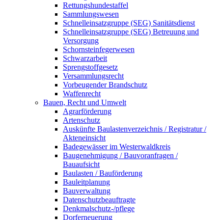
Rettungshundestaffel
Sammlungswesen
Schnelleinsatzgruppe (SEG) Sanitätsdienst
Schnelleinsatzgruppe (SEG) Betreuung und
Versorgung
Schornsteinfegerwesen
Schwarzarbeit
Sprengstoffgesetz
Versammlungsrecht
Vorbeugender Brandschutz
Waffenrecht
Bauen, Recht und Umwelt
Agrarförderung
Artenschutz
Auskünfte Baulastenverzeichnis / Registratur /
Akteneinsicht
Badegewässer im Westerwaldkreis
Baugenehmigung / Bauvoranfragen /
Bauaufsicht
Baulasten / Bauförderung
Bauleitplanung
Bauverwaltung
Datenschutzbeauftragte
Denkmalschutz-/pflege
Dorferneuerung