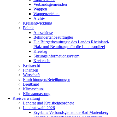
Verbandsgemeinden
Wappen
Wappenzeichen
Archiv
Kreisentwicklung
Politik
Ausschüsse
Behindertenbeauftragter
Die Bürgerbeauftragte des Landes Rheinland-
Pfalz und Beauftragte für die Landespolizei
Kreistag
Sitzungsinformationssystem
Kreisrecht
Kreisrecht
Finanzen
Wirtschaft
Einrichtungen/Beteiligungen
Breitband
Klimaschutz
Klimaanpassung
Kreisverwaltung
Landrat und Kreisbeigeordnete
Landratswahl 2026
Ergebnis Verbandsgemeinde Bad Marienberg