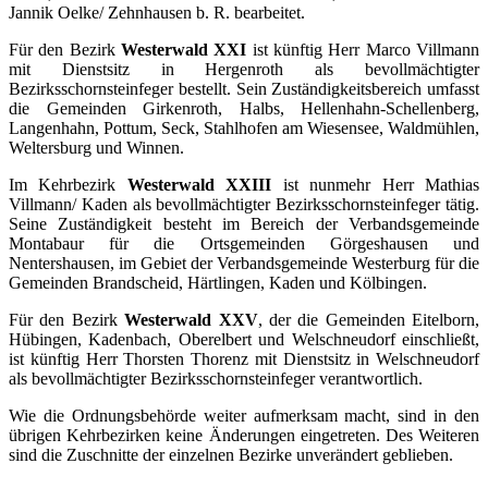
Jannik Oelke/ Zehnhausen b. R. bearbeitet.
Für den Bezirk
Westerwald XXI
ist künftig Herr Marco Villmann
mit Dienstsitz in Hergenroth als bevollmächtigter
Bezirksschornsteinfeger bestellt. Sein Zuständigkeitsbereich umfasst
die Gemeinden Girkenroth, Halbs, Hellenhahn-Schellenberg,
Langenhahn, Pottum, Seck, Stahlhofen am Wiesensee, Waldmühlen,
Weltersburg und Winnen.
Im Kehrbezirk
Westerwald XXIII
ist nunmehr Herr Mathias
Villmann/ Kaden als bevollmächtigter Bezirksschornsteinfeger tätig.
Seine Zuständigkeit besteht im Bereich der Verbandsgemeinde
Montabaur für die Ortsgemeinden Görgeshausen und
Nentershausen, im Gebiet der Verbandsgemeinde Westerburg für die
Gemeinden Brandscheid, Härtlingen, Kaden und Kölbingen.
Für den Bezirk
Westerwald XXV
, der die Gemeinden Eitelborn,
Hübingen, Kadenbach, Oberelbert und Welschneudorf einschließt,
ist künftig Herr Thorsten Thorenz mit Dienstsitz in Welschneudorf
als bevollmächtigter Bezirksschornsteinfeger verantwortlich.
Wie die Ordnungsbehörde weiter aufmerksam macht, sind in den
übrigen Kehrbezirken keine Änderungen eingetreten. Des Weiteren
sind die Zuschnitte der einzelnen Bezirke unverändert geblieben.