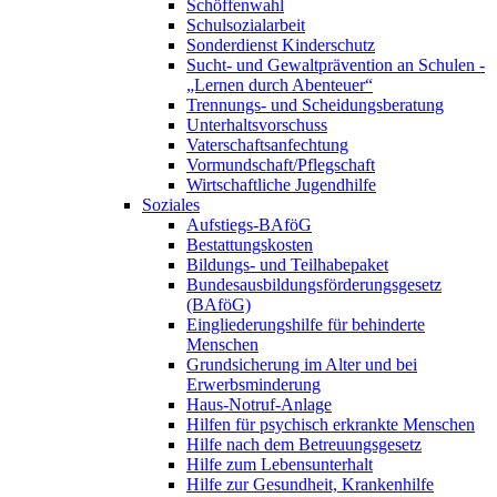
Schöffenwahl
Schulsozialarbeit
Sonderdienst Kinderschutz
Sucht- und Gewaltprävention an Schulen -
„Lernen durch Abenteuer“
Trennungs- und Scheidungsberatung
Unterhaltsvorschuss
Vaterschaftsanfechtung
Vormundschaft/Pflegschaft
Wirtschaftliche Jugendhilfe
Soziales
Aufstiegs-BAföG
Bestattungskosten
Bildungs- und Teilhabepaket
Bundesausbildungsförderungsgesetz
(BAföG)
Eingliederungshilfe für behinderte
Menschen
Grundsicherung im Alter und bei
Erwerbsminderung
Haus-Notruf-Anlage
Hilfen für psychisch erkrankte Menschen
Hilfe nach dem Betreuungsgesetz
Hilfe zum Lebensunterhalt
Hilfe zur Gesundheit, Krankenhilfe