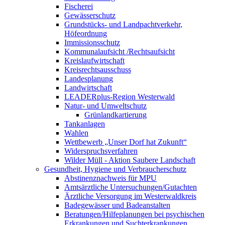
Fischerei
Gewässerschutz
Grundstücks- und Landpachtverkehr,
Höfeordnung
Immissionsschutz
Kommunalaufsicht /Rechtsaufsicht
Kreislaufwirtschaft
Kreisrechtsausschuss
Landesplanung
Landwirtschaft
LEADERplus-Region Westerwald
Natur- und Umweltschutz
Grünlandkartierung
Tankanlagen
Wahlen
Wettbewerb „Unser Dorf hat Zukunft“
Widerspruchsverfahren
Wilder Müll - Aktion Saubere Landschaft
Gesundheit, Hygiene und Verbraucherschutz
Abstinenznachweis für MPU
Amtsärztliche Untersuchungen/Gutachten
Ärztliche Versorgung im Westerwaldkreis
Badegewässer und Badeanstalten
Beratungen/Hilfeplanungen bei psychischen
Erkrankungen und Suchterkrankungen