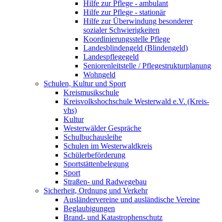
Hilfe zur Pflege - ambulant
Hilfe zur Pflege - stationär
Hilfe zur Überwindung besonderer
sozialer Schwierigkeiten
Koordinierungsstelle Pflege
Landesblindengeld (Blindengeld)
Landespflegegeld
Seniorenleitstelle / Pflegestrukturplanung
Wohngeld
Schulen, Kultur und Sport
Kreismusikschule
Kreisvolkshochschule Westerwald e.V. (Kreis-
vhs)
Kultur
Westerwälder Gespräche
Schulbuchausleihe
Schulen im Westerwaldkreis
Schülerbeförderung
Sportstättenbelegung
Sport
Straßen- und Radwegebau
Sicherheit, Ordnung und Verkehr
Ausländervereine und ausländische Vereine
Beglaubigungen
Brand- und Katastrophenschutz