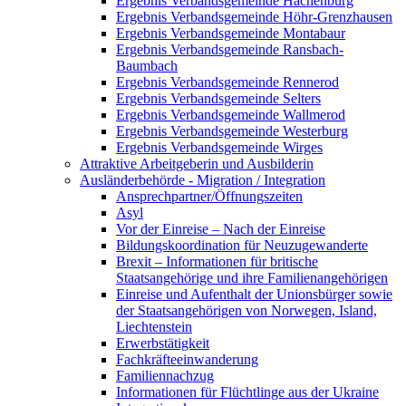
Ergebnis Verbandsgemeinde Hachenburg
Ergebnis Verbandsgemeinde Höhr-Grenzhausen
Ergebnis Verbandsgemeinde Montabaur
Ergebnis Verbandsgemeinde Ransbach-
Baumbach
Ergebnis Verbandsgemeinde Rennerod
Ergebnis Verbandsgemeinde Selters
Ergebnis Verbandsgemeinde Wallmerod
Ergebnis Verbandsgemeinde Westerburg
Ergebnis Verbandsgemeinde Wirges
Attraktive Arbeitgeberin und Ausbilderin
Ausländerbehörde - Migration / Integration
Ansprechpartner/Öffnungszeiten
Asyl
Vor der Einreise – Nach der Einreise
Bildungskoordination für Neuzugewanderte
Brexit – Informationen für britische
Staatsangehörige und ihre Familienangehörigen
Einreise und Aufenthalt der Unionsbürger sowie
der Staatsangehörigen von Norwegen, Island,
Liechtenstein
Erwerbstätigkeit
Fachkräfteeinwanderung
Familiennachzug
Informationen für Flüchtlinge aus der Ukraine