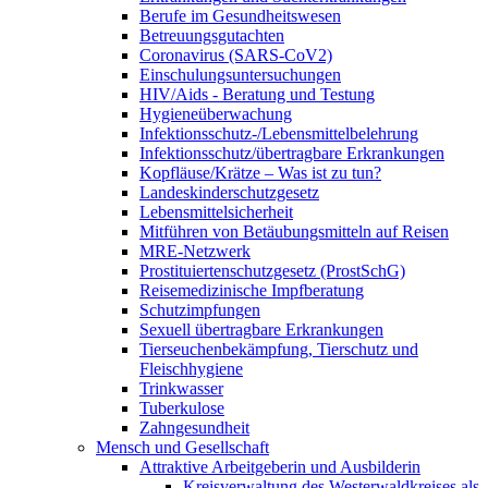
Berufe im Gesundheitswesen
Betreuungsgutachten
Coronavirus (SARS-CoV2)
Einschulungsuntersuchungen
HIV/Aids - Beratung und Testung
Hygieneüberwachung
Infektionsschutz-/Lebensmittelbelehrung
Infektionsschutz/übertragbare Erkrankungen
Kopfläuse/Krätze – Was ist zu tun?
Landeskinderschutzgesetz
Lebensmittelsicherheit
Mitführen von Betäubungsmitteln auf Reisen
MRE-Netzwerk
Prostituiertenschutzgesetz (ProstSchG)
Reisemedizinische Impfberatung
Schutzimpfungen
Sexuell übertragbare Erkrankungen
Tierseuchenbekämpfung, Tierschutz und
Fleischhygiene
Trinkwasser
Tuberkulose
Zahngesundheit
Mensch und Gesellschaft
Attraktive Arbeitgeberin und Ausbilderin
Kreisverwaltung des Westerwaldkreises als