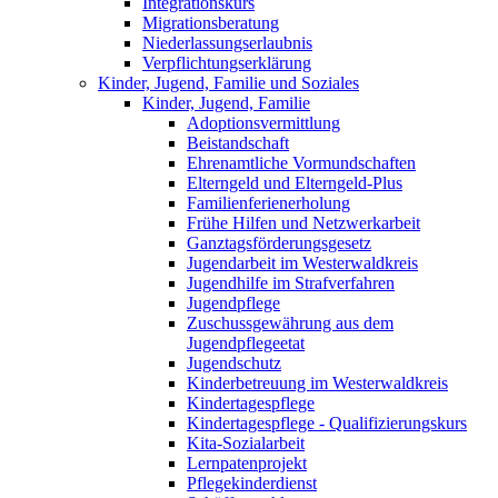
Integrationskurs
Migrationsberatung
Niederlassungserlaubnis
Verpflichtungserklärung
Kinder, Jugend, Familie und Soziales
Kinder, Jugend, Familie
Adoptionsvermittlung
Beistandschaft
Ehrenamtliche Vormundschaften
Elterngeld und Elterngeld-Plus
Familienferienerholung
Frühe Hilfen und Netzwerkarbeit
Ganztagsförderungsgesetz
Jugendarbeit im Westerwaldkreis
Jugendhilfe im Strafverfahren
Jugendpflege
Zuschussgewährung aus dem
Jugendpflegeetat
Jugendschutz
Kinderbetreuung im Westerwaldkreis
Kindertagespflege
Kindertagespflege - Qualifizierungskurs
Kita-Sozialarbeit
Lernpatenprojekt
Pflegekinderdienst