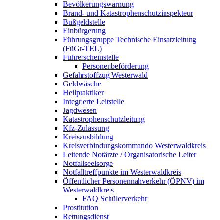
Bevölkerungswarnung
Brand- und Katastrophenschutzinspekteur
Bußgeldstelle
Einbürgerung
Führungsgruppe Technische Einsatzleitung
(FüGr-TEL)
Führerscheinstelle
Personenbeförderung
Gefahrstoffzug Westerwald
Geldwäsche
Heilpraktiker
Integrierte Leitstelle
Jagdwesen
Katastrophenschutzleitung
Kfz-Zulassung
Kreisausbildung
Kreisverbindungskommando Westerwaldkreis
Leitende Notärzte / Organisatorische Leiter
Notfallseelsorge
Notfalltreffpunkte im Westerwaldkreis
Öffentlicher Personennahverkehr (ÖPNV) im
Westerwaldkreis
FAQ Schülerverkehr
Prostitution
Rettungsdienst