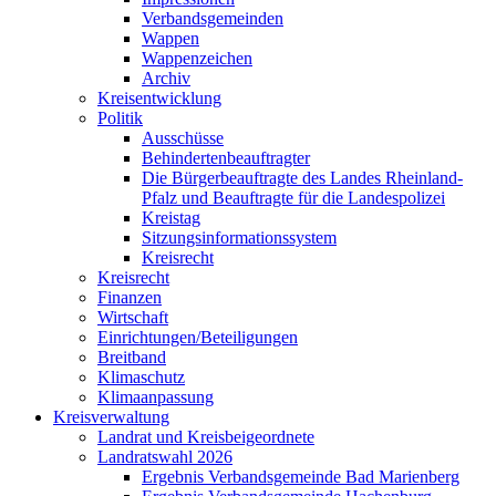
Verbandsgemeinden
Wappen
Wappenzeichen
Archiv
Kreisentwicklung
Politik
Ausschüsse
Behindertenbeauftragter
Die Bürgerbeauftragte des Landes Rheinland-
Pfalz und Beauftragte für die Landespolizei
Kreistag
Sitzungsinformationssystem
Kreisrecht
Kreisrecht
Finanzen
Wirtschaft
Einrichtungen/Beteiligungen
Breitband
Klimaschutz
Klimaanpassung
Kreisverwaltung
Landrat und Kreisbeigeordnete
Landratswahl 2026
Ergebnis Verbandsgemeinde Bad Marienberg