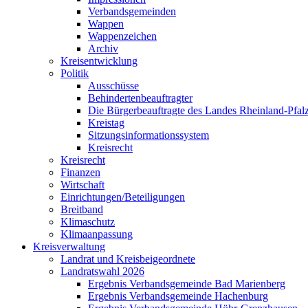
Verbandsgemeinden
Wappen
Wappenzeichen
Archiv
Kreisentwicklung
Politik
Ausschüsse
Behindertenbeauftragter
Die Bürgerbeauftragte des Landes Rheinland-Pfalz
Kreistag
Sitzungsinformationssystem
Kreisrecht
Kreisrecht
Finanzen
Wirtschaft
Einrichtungen/Beteiligungen
Breitband
Klimaschutz
Klimaanpassung
Kreisverwaltung
Landrat und Kreisbeigeordnete
Landratswahl 2026
Ergebnis Verbandsgemeinde Bad Marienberg
Ergebnis Verbandsgemeinde Hachenburg