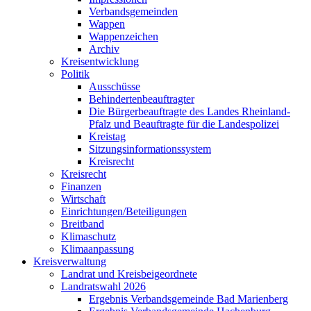
Verbandsgemeinden
Wappen
Wappenzeichen
Archiv
Kreisentwicklung
Politik
Ausschüsse
Behindertenbeauftragter
Die Bürgerbeauftragte des Landes Rheinland-
Pfalz und Beauftragte für die Landespolizei
Kreistag
Sitzungsinformationssystem
Kreisrecht
Kreisrecht
Finanzen
Wirtschaft
Einrichtungen/Beteiligungen
Breitband
Klimaschutz
Klimaanpassung
Kreisverwaltung
Landrat und Kreisbeigeordnete
Landratswahl 2026
Ergebnis Verbandsgemeinde Bad Marienberg