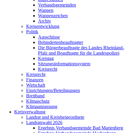
Verbandsgemeinden
Wappen
Wappenzeichen
Archiv
Kreisentwicklung
Politik
Ausschüsse
Behindertenbeauftragter
Die Bürgerbeauftragte des Landes Rheinland-
Pfalz und Beauftragte für die Landespolizei
Kreistag
Sitzungsinformationssystem
Kreisrecht
Kreisrecht
Finanzen
Wirtschaft
Einrichtungen/Beteiligungen
Breitband
Klimaschutz
Klimaanpassung
Kreisverwaltung
Landrat und Kreisbeigeordnete
Landratswahl 2026
Ergebnis Verbandsgemeinde Bad Marienberg