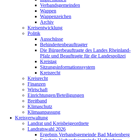
Verbandsgemeinden
Wappen
Wappenzeichen
Archiv
Kreisentwicklung
Politik
Ausschüsse
Behindertenbeauftragter
Die Bürgerbeauftragte des Landes Rheinland-
Pfalz und Beauftragte für die Landespolizei
Kreistag
Sitzungsinformationssystem
Kreisrecht
Kreisrecht
Finanzen
Wirtschaft
Einrichtungen/Beteiligungen
Breitband
Klimaschutz
Klimaanpassung
Kreisverwaltung
Landrat und Kreisbeigeordnete
Landratswahl 2026
Ergebnis Verbandsgemeinde Bad Marienberg