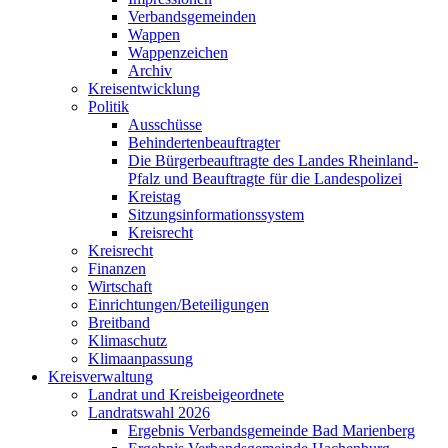
Verbandsgemeinden
Wappen
Wappenzeichen
Archiv
Kreisentwicklung
Politik
Ausschüsse
Behindertenbeauftragter
Die Bürgerbeauftragte des Landes Rheinland-
Pfalz und Beauftragte für die Landespolizei
Kreistag
Sitzungsinformationssystem
Kreisrecht
Kreisrecht
Finanzen
Wirtschaft
Einrichtungen/Beteiligungen
Breitband
Klimaschutz
Klimaanpassung
Kreisverwaltung
Landrat und Kreisbeigeordnete
Landratswahl 2026
Ergebnis Verbandsgemeinde Bad Marienberg