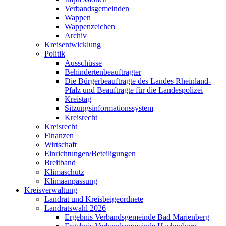
Verbandsgemeinden
Wappen
Wappenzeichen
Archiv
Kreisentwicklung
Politik
Ausschüsse
Behindertenbeauftragter
Die Bürgerbeauftragte des Landes Rheinland-
Pfalz und Beauftragte für die Landespolizei
Kreistag
Sitzungsinformationssystem
Kreisrecht
Kreisrecht
Finanzen
Wirtschaft
Einrichtungen/Beteiligungen
Breitband
Klimaschutz
Klimaanpassung
Kreisverwaltung
Landrat und Kreisbeigeordnete
Landratswahl 2026
Ergebnis Verbandsgemeinde Bad Marienberg